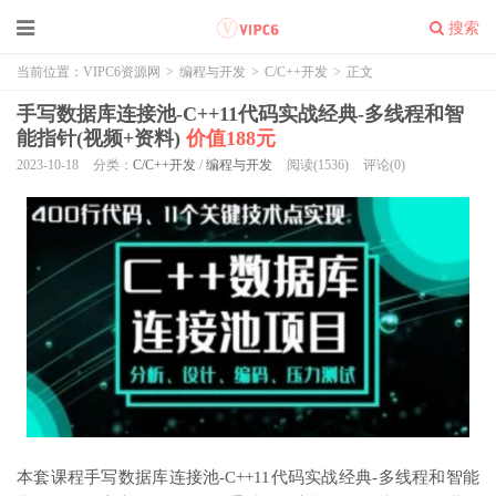
搜索
当前位置：
VIPC6资源网
>
编程与开发
>
C/C++开发
>
正文
手写数据库连接池-C++11代码实战经典-多线程和智
能指针(视频+资料)
价值188元
2023-10-18
分类：
C/C++开发
/
编程与开发
阅读(1536)
评论(0)
本套课程手写数据库连接池-C++11代码实战经典-多线程和智能