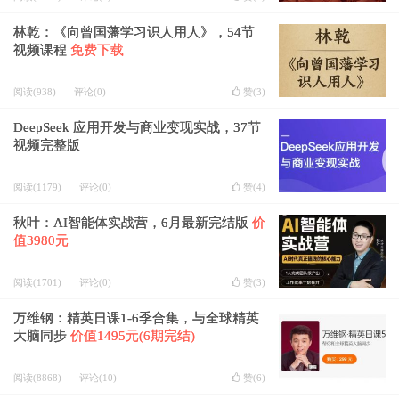
林乾：《向曾国藩学习识人用人》，54节
视频课程
免费下载
阅读(938)
评论(0)
赞(
3
)
DeepSeek 应用开发与商业变现实战，37节
视频完整版
阅读(1179)
评论(0)
赞(
4
)
秋叶：AI智能体实战营，6月最新完结版
价
值3980元
阅读(1701)
评论(0)
赞(
3
)
万维钢：精英日课1-6季合集，与全球精英
大脑同步
价值1495元(6期完结)
阅读(8868)
评论(10)
赞(
6
)