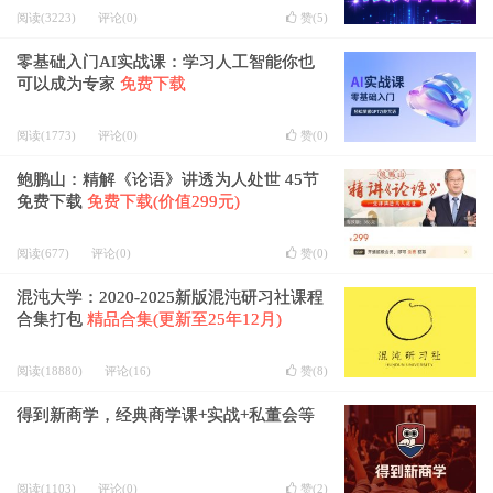
阅读(3223)
评论(0)
赞(
5
)
零基础入门AI实战课：学习人工智能你也
可以成为专家
免费下载
阅读(1773)
评论(0)
赞(
0
)
鲍鹏山：精解《论语》讲透为人处世 45节
免费下载
免费下载(价值299元)
阅读(677)
评论(0)
赞(
0
)
混沌大学：2020-2025新版混沌研习社课程
合集打包
精品合集(更新至25年12月)
阅读(18880)
评论(16)
赞(
8
)
得到新商学，经典商学课+实战+私董会等
阅读(1103)
评论(0)
赞(
2
)