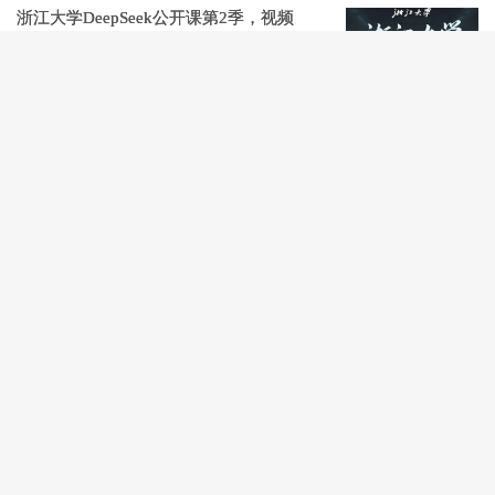
浙江大学DeepSeek公开课第2季，视频
+PDF
免费下载
阅读(929)
评论(0)
赞(
2
)
DeepSeek应用开发实战，音频+PDF
免费下
载 (价值59元)
阅读(893)
评论(0)
赞(
2
)
彭老师英语外刊精读课，140节视频+PDF
阅读(1041)
评论(0)
赞(
2
)
姜戈AI办公知识星球，零基础到精通
阅读(1617)
评论(0)
赞(
1
)
AI Agent智能体培训课程3套，视频+资料