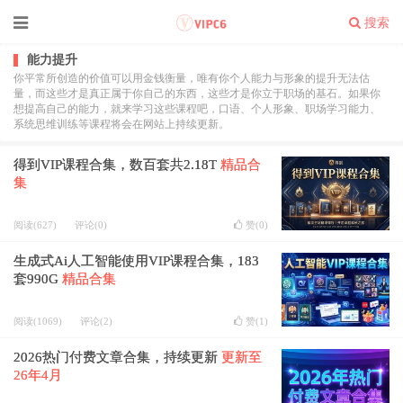
搜索
能力提升
你平常所创造的价值可以用金钱衡量，唯有你个人能力与形象的提升无法估
量，而这些才是真正属于你自己的东西，这些才是你立于职场的基石。如果你
想提高自己的能力，就来学习这些课程吧，口语、个人形象、职场学习能力、
系统思维训练等课程将会在网站上持续更新。
得到VIP课程合集，数百套共2.18T
精品合
集
阅读(627)
评论(0)
赞(
0
)
生成式Ai人工智能使用VIP课程合集，183
套990G
精品合集
阅读(1069)
评论(2)
赞(
1
)
2026热门付费文章合集，持续更新
更新至
26年4月