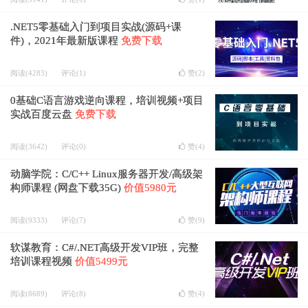
.NET5零基础入门到项目实战(源码+课
件)，2021年最新版课程
免费下载
阅读(4283)
评论(1)
赞(
2
)
0基础C语言游戏逆向课程，培训视频+项目
实战百度云盘
免费下载
阅读(3642)
评论(0)
赞(
4
)
动脑学院：C/C++ Linux服务器开发/高级架
构师课程 (网盘下载35G)
价值5980元
阅读(9333)
评论(7)
赞(
9
)
软谋教育：C#/.NET高级开发VIP班，完整
培训课程视频
价值5499元
阅读(8689)
评论(8)
赞(
4
)