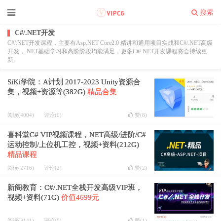
搜索
C#/.NET开发
C#/.NET开发课程，主要有Asp.NET Core2.0 精讲和通用项目实战和C#/.NET高级
开发，.NET基础学习和高阶阶段均能满足，更多C#/.NET开发课程将会持续更
新。
SiKi学院：A计划 2017-2023 Unity资源合
集，视频+资源等(382G)
精品合集
阅读(4004)
评论(0)
赞(
8
)
喜科堂C# VIP视频课程，NET高级/进阶/C#
运动控制/上位机工控，视频+资料(212G)
精品课程
阅读(2716)
评论(2)
赞(
2
)
新阁教育：C#/.NET全栈开发高级VIP班，
视频+资料(71G)
价值4699元
阅读(3141)
评论(0)
赞(
1
)