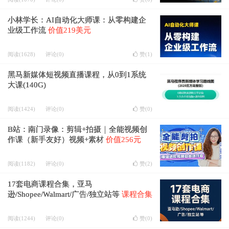
小林学长：AI自动化大师课：从零构建企
业级工作流
价值219美元
阅读(1628)
评论(0)
赞(
1
)
黑马新媒体短视频直播课程，从0到1系统
大课(140G)
阅读(1424)
评论(0)
赞(
0
)
B站：南门录像：剪辑+拍摄｜全能视频创
作课（新手友好）视频+素材
价值256元
阅读(1182)
评论(0)
赞(
2
)
17套电商课程合集，亚马
逊/Shopee/Walmart/广告/独立站等
课程合集
阅读(1244)
评论(0)
赞(
0
)