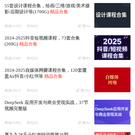
55套设计课程合集，绘画/三维/游戏/美术摄
影/后期设计等(1700G)
精品合集
阅读(1143)
评论(0)
赞(
1
)
2024-2025抖音短视频课程，73套合集
(269G)
精品合集
阅读(2588)
评论(0)
赞(
0
)
2024-2025自媒体网赚课程合集，120套覆
盖Ai/抖音/小红书等
精品合集
阅读(1827)
评论(0)
赞(
16
)
DeepSeek 应用开发与商业变现实战，37节
视频完整版
阅读(1180)
评论(0)
赞(
4
)
厦九九28天小红书特训营第26期，