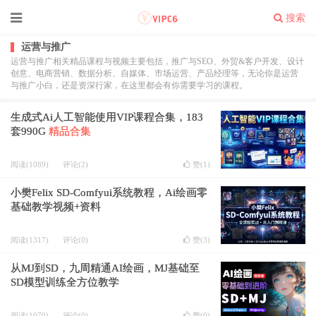
搜索
运营与推广
运营与推广相关精品课程与视频主要包括，推广与SEO、外贸&客户开发、设计
创意、电商营销、数据分析、自媒体、市场运营、产品经理等，无论你是运营
与推广小白，还是资深行家，在这里都会有你需要学习的课程。
生成式Ai人工智能使用VIP课程合集，183
套990G
精品合集
阅读(1089)
评论(2)
赞(
1
)
小樊Felix SD-Comfyui系统教程，Ai绘画零
基础教学视频+资料
阅读(1317)
评论(0)
赞(
3
)
从MJ到SD，九周精通AI绘画，MJ基础至
SD模型训练全方位教学
阅读(1070)
评论(0)
赞(
0
)