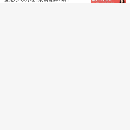
DeepSeek辅助创作与电商变现
价值3980元
阅读(1076)
评论(0)
赞(
5
)
刘知白+张琦：秒懂AI实操变现与趋势视频
课程
阅读(1142)
评论(0)
赞(
3
)
照顾酱：2025新版淘系推广系统视频课程
价值1999元
阅读(860)
评论(0)
赞(
4
)
薛辉：短视频营销课三大体系课程合集
价
值7980元
阅读(1548)
评论(0)
赞(
4
)
星光训练营研习社第二期，25年6月最新版
完整版