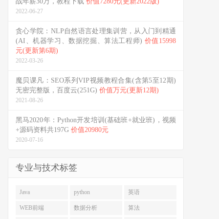
战年薪30万，教程下载
价值7280元(更新2022版)
2022-06-27
贪心学院：NLP自然语言处理集训营，从入门到精通
(AI、机器学习、数据挖掘、算法工程师)
价值15998
元(更新第6期)
2022-03-26
魔贝课凡：SEO系列VIP视频教程合集(含第5至12期)
无密完整版，百度云(251G)
价值万元(更新12期)
2021-08-26
黑马2020年：Python开发培训(基础班+就业班)，视频
+源码资料共197G
价值20980元
2020-07-16
专业与技术标签
Java
python
英语
WEB前端
数据分析
算法