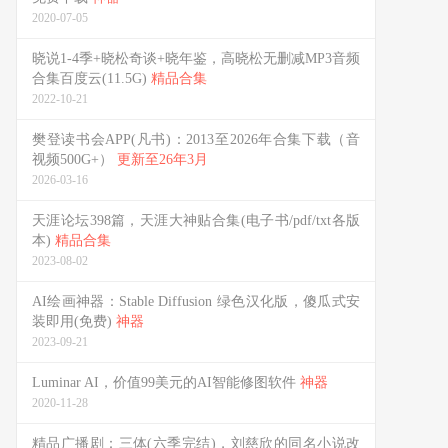
2020-07-05
晓说1-4季+晓松奇谈+晓年鉴，高晓松无删减MP3音频
合集百度云(11.5G)
精品合集
2022-10-21
樊登读书会APP(凡书)：2013至2026年合集下载（音
视频500G+）
更新至26年3月
2026-03-16
天涯论坛398篇，天涯大神贴合集(电子书/pdf/txt各版
本)
精品合集
2023-08-02
AI绘画神器：Stable Diffusion 绿色汉化版，傻瓜式安
装即用(免费)
神器
2023-09-21
Luminar AI，价值99美元的AI智能修图软件
神器
2020-11-28
精品广播剧：三体(六季完结)，刘慈欣的同名小说改