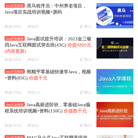
黑马程序员：中州养老项目，
Java开发教程
Java项目实战培训视频+源码
阅读(2042)
评论(0)
赞(
2
)
Java面试提升培训：2023金三银
Java开发教程
四Java互联网面试突击班(43G)
价值9800元
(内容更新)
阅读(3363)
评论(2)
赞(
2
)
韩顺平零基础快速学Java，视频
Java开发教程
+资料(85G)
价值千元
阅读(3190)
评论(11)
赞(
1
)
Java高薪进阶班，零基础Java编
Java开发教程
程系统培训视频+资料(150G)
价值数千元
阅读(1813)
评论(0)
赞(
0
)
MAC马士兵Java互联网高级架
Java开发教程