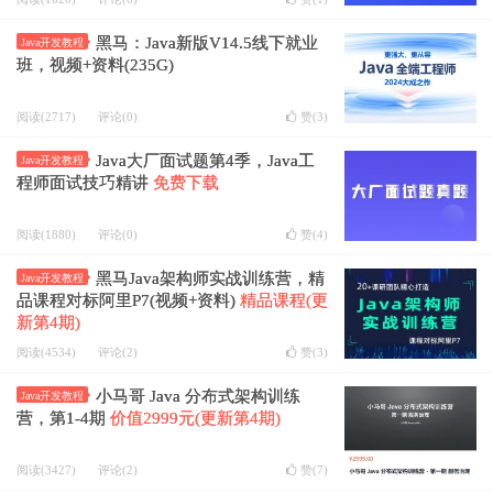
黑马：Java新版V14.5线下就业
Java开发教程
班，视频+资料(235G)
阅读(2717)
评论(0)
赞(
3
)
Java大厂面试题第4季，Java工
Java开发教程
程师面试技巧精讲
免费下载
阅读(1880)
评论(0)
赞(
4
)
黑马Java架构师实战训练营，精
Java开发教程
品课程对标阿里P7(视频+资料)
精品课程(更
新第4期)
阅读(4534)
评论(2)
赞(
3
)
小马哥 Java 分布式架构训练
Java开发教程
营，第1-4期
价值2999元(更新第4期)
阅读(3427)
评论(2)
赞(
7
)