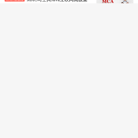
构师，Java精品课程百度云
价值27980元
(内容更新)
阅读(12158)
评论(51)
赞(
6
)
Java项目实战营第6期，Java进
Java开发教程
阶能力提升视频课程
价值3999元
阅读(1789)
评论(0)
赞(
0
)
开课吧：Java面试涨薪名企培养
Java开发教程
计划 002期，视频+资料
价值8980元
阅读(1704)
评论(0)
赞(
1
)
黑马：Java项目实战《苍穹外
Java开发教程
卖》，SpringBoot+SSM企业级项目(视频
+源码资料)
阅读(2476)
评论(0)
赞(
1
)
马士兵：Java多线程与高并发从
Java开发教程
入门到精通 基础+面试题