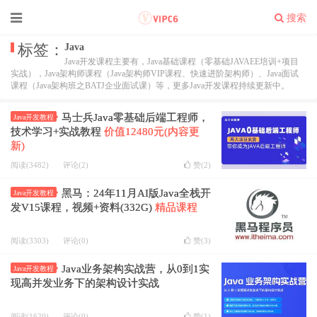
搜索
标签：
Java
Java开发课程主要有，Java基础课程（零基础JAVAEE培训+项目
实战），Java架构师课程（Java架构师VIP课程、快速进阶架构师）、Java面试
课程（Java架构班之BATJ企业面试课）等，更多Java开发课程持续更新中。
马士兵Java零基础后端工程师，
Java开发教程
技术学习+实战教程
价值12480元(内容更
新)
阅读(3482)
评论(2)
赞(
2
)
黑马：24年11月AI版Java全栈开
Java开发教程
发V15课程，视频+资料(332G)
精品课程
阅读(3303)
评论(0)
赞(
3
)
Java业务架构实战营，从0到1实
Java开发教程
现高并发业务下的架构设计实战
阅读(1620)
评论(0)
赞(
1
)