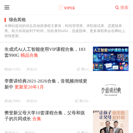
搜索
综合其他
本网站提供的综合其他类课程主要有，时间管理类、求职面试类、恋爱脱单
类。助力你高效利于时间，轻松拿到offer，迅速脱单。更多课程将会在网站上
持续更新。
生成式Ai人工智能使用VIP课程合集，183
套990G
精品合集
阅读(1102)
评论(2)
赞(
1
)
李蕾讲经典2021-2026合集，音视频持续更
新中
更新至26年1月
阅读(2989)
评论(0)
赞(
10
)
樊登新父母大学10套课程合集，父母和孩
子的共同成长
合集
阅读(811)
评论(0)
赞(
0
)