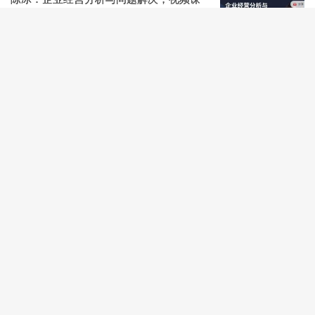
程
价值8800元
阅读(1025)
评论(0)
赞(
4
)
二十四节气中的中医智慧，日常养生必修
课
免费下载
阅读(1049)
评论(0)
赞(
3
)
储殷：家庭教育课程合集280G，建立良好
亲子环境
阅读(1230)
评论(0)
赞(
4
)
认知觉醒，提升自我-让自己变成一个值钱
的人
阅读(1472)
评论(4)
赞(
1
)
63套恋爱情感课程合集，恋爱技巧/情感经
营/吸引力训练等(230G)
精品合集