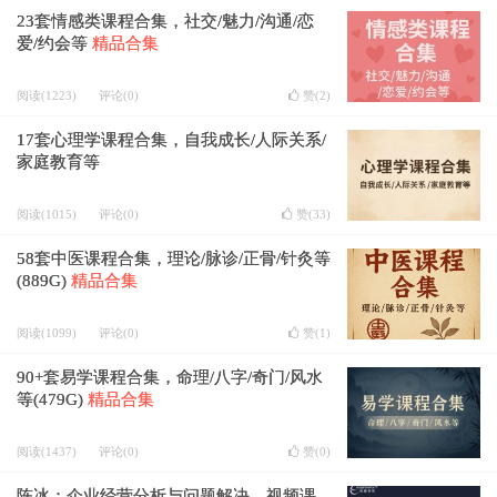
23套情感类课程合集，社交/魅力/沟通/恋
爱/约会等
精品合集
阅读(1223)
评论(0)
赞(
2
)
17套心理学课程合集，自我成长/人际关系/
家庭教育等
阅读(1015)
评论(0)
赞(
33
)
58套中医课程合集，理论/脉诊/正骨/针灸等
(889G)
精品合集
阅读(1099)
评论(0)
赞(
1
)
90+套易学课程合集，命理/八字/奇门/风水
等(479G)
精品合集
阅读(1437)
评论(0)
赞(
0
)
陈冰：企业经营分析与问题解决，视频课