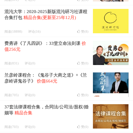
混沌大学：2020-2025新版混沌研习社课程
合集打包
精品合集(更新至25年12月)
阅读(18898)
评论(16)
赞(
8
)
费勇讲《了凡四训》：33堂立命法则课
价
值256元
阅读(831)
评论(0)
赞(
0
)
兰彦岭课程合：《鬼谷子大商之道》+《兰
彦岭讲鬼谷子》
价值664元
阅读(705)
评论(0)
赞(
0
)
37套法律课程合集，合同法/公司法/股权/婚
姻等
精品合集
阅读(703)
评论(0)
赞(
0
)