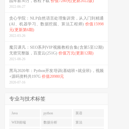
战年薪30万，教程下载
价值7280元(更新2022版)
2022-06-27
贪心学院：NLP自然语言处理集训营，从入门到精通
(AI、机器学习、数据挖掘、算法工程师)
价值15998
元(更新第6期)
2022-03-26
魔贝课凡：SEO系列VIP视频教程合集(含第5至12期)
无密完整版，百度云(251G)
价值万元(更新12期)
2021-08-26
黑马2020年：Python开发培训(基础班+就业班)，视频
+源码资料共197G
价值20980元
2020-07-16
专业与技术标签
Java
python
英语
WEB前端
数据分析
算法