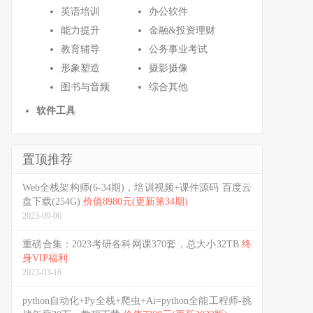
英语培训
办公软件
能力提升
金融&投资理财
教育辅导
公务事业考试
形象塑造
摄影摄像
图书与音频
综合其他
软件工具
置顶推荐
Web全栈架构师(6-34期)，培训视频+课件源码 百度云
盘下载(254G)
价值8980元(更新第34期)
2023-09-06
重磅合集：2023考研各科网课370套，总大小32TB
终
身VIP福利
2023-03-16
python自动化+Py全栈+爬虫+Ai=python全能工程师-挑