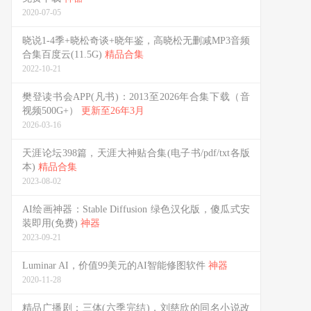
2020-07-05
晓说1-4季+晓松奇谈+晓年鉴，高晓松无删减MP3音频
合集百度云(11.5G)
精品合集
2022-10-21
樊登读书会APP(凡书)：2013至2026年合集下载（音
视频500G+）
更新至26年3月
2026-03-16
天涯论坛398篇，天涯大神贴合集(电子书/pdf/txt各版
本)
精品合集
2023-08-02
AI绘画神器：Stable Diffusion 绿色汉化版，傻瓜式安
装即用(免费)
神器
2023-09-21
Luminar AI，价值99美元的AI智能修图软件
神器
2020-11-28
精品广播剧：三体(六季完结)，刘慈欣的同名小说改