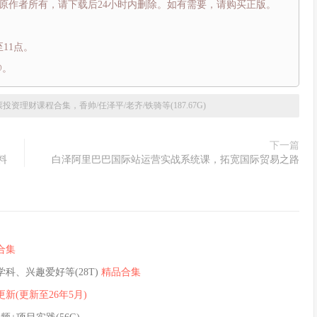
原作者所有，请下载后24小时内删除。如有需要，请购买正版。
11点。
@。
票投资理财课程合集，香帅/任泽平/老齐/铁骑等(187.67G)
下一篇
料
白泽阿里巴巴国际站运营实战系统课，拓宽国际贸易之路
合集
科、兴趣爱好等(28T)
精品合集
新(更新至26年5月)