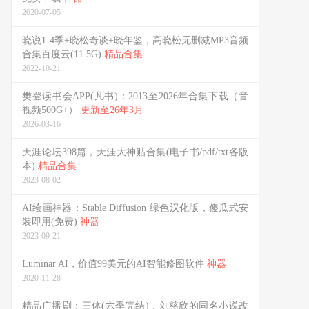
2020-07-05
晓说1-4季+晓松奇谈+晓年鉴，高晓松无删减MP3音频
合集百度云(11.5G)
精品合集
2022-10-21
樊登读书会APP(凡书)：2013至2026年合集下载（音
视频500G+）
更新至26年3月
2026-03-16
天涯论坛398篇，天涯大神贴合集(电子书/pdf/txt各版
本)
精品合集
2023-08-02
AI绘画神器：Stable Diffusion 绿色汉化版，傻瓜式安
装即用(免费)
神器
2023-09-21
Luminar AI，价值99美元的AI智能修图软件
神器
2020-11-28
精品广播剧：三体(六季完结)，刘慈欣的同名小说改