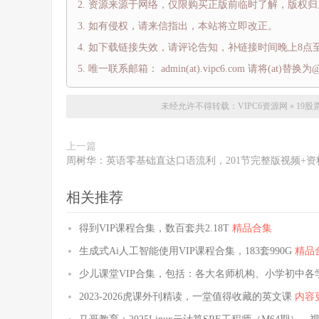
资源来源于网络，仅限购买正版前临时了解，版权归
如有侵权，请来信指出，本站将立即改正。
如下载链接失效，请评论告知，补链接时间晚上8点至
唯一联系邮箱： admin(at).vipc6.com 请将(at)替换为
未经允许不得转载：
VIPC6资源网
»
19股
上一篇
周树华：英语零基础直达口语流利，201节完整版视频+资
相关推荐
得到VIP课程合集，数百套共2.18T
精品合集
生成式Ai人工智能使用VIP课程合集，183套990G
精品
少儿课堂VIP合集，包括：各大名师机构、小学初中各学
2023-2026虎课外刊精读，一堂值得收藏的英文课
内容更