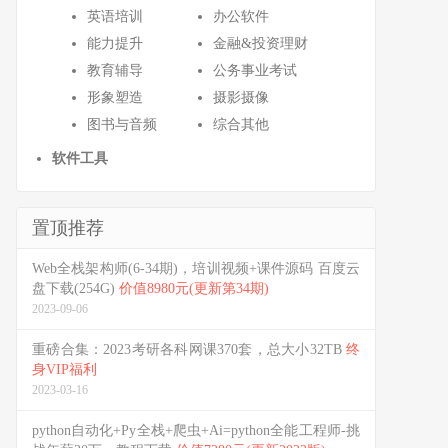
英语培训
办公软件
能力提升
金融&投资理财
教育辅导
公务事业考试
形象塑造
摄影摄像
图书与音频
综合其他
软件工具
置顶推荐
Web全栈架构师(6-34期)，培训视频+课件源码 百度云
盘下载(254G)
价值8980元(更新第34期)
2023-09-06
重磅合集：2023考研各科网课370套，总大小32TB
终
身VIP福利
2023-03-16
python自动化+Py全栈+爬虫+Ai=python全能工程师-挑