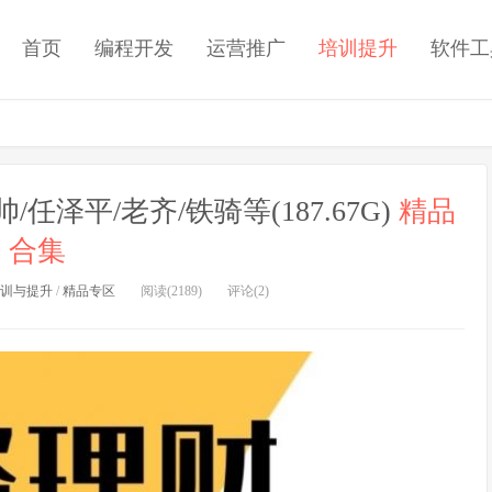
首页
编程开发
运营推广
培训提升
软件工
泽平/老齐/铁骑等(187.67G)
精品
合集
训与提升
/
精品专区
阅读(2189)
评论(2)