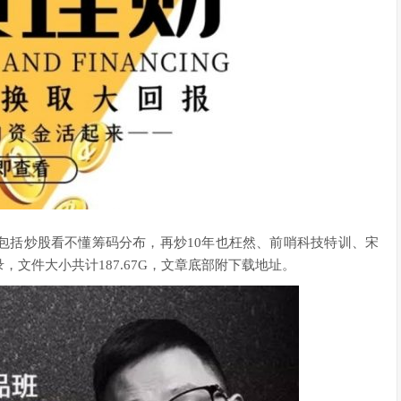
包括炒股看不懂筹码分布，再炒10年也枉然、前哨科技特训、宋
文件大小共计187.67G，文章底部附下载地址。