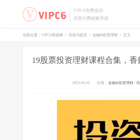
VIPC6免费提供
优质付费破解资源
当前位置：
VIPC6资源网
>
培训与提升
>
金融&投资理财
>
正文
19股票投资理财课程合集，香帅/任
2025-04-10
分类：
金融&投资理财
/
培