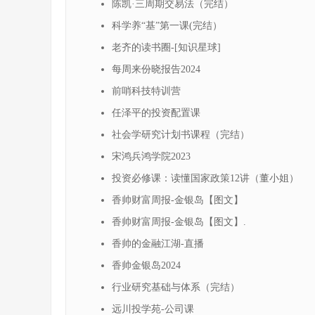
陈凯·三周期交易法（完结）
科学养“基”第一课(完结）
老齐的读书圈-[知识星球]
每周来份晓报告2024
前哨科技特训营
任泽平的投资配置课
社会学研究计划书课程（完结）
宋鸿兵鸿学院2023
投资必修课：读懂国家政策12讲（董小姐）
香帅财富周报-金银岛【图文】
香帅财富周报-金银岛【图文】.
香帅的金融江湖-直播
香帅金银岛2024
行业研究基础与体系（完结）
远川投学苑-公司课