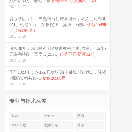
战年薪30万，教程下载
价值7280元(更新2022版)
2022-06-27
贪心学院：NLP自然语言处理集训营，从入门到精通
(AI、机器学习、数据挖掘、算法工程师)
价值15998
元(更新第6期)
2022-03-26
魔贝课凡：SEO系列VIP视频教程合集(含第5至12期)
无密完整版，百度云(251G)
价值万元(更新12期)
2021-08-26
黑马2020年：Python开发培训(基础班+就业班)，视频
+源码资料共197G
价值20980元
2020-07-16
专业与技术标签
Java
python
英语
WEB前端
数据分析
算法