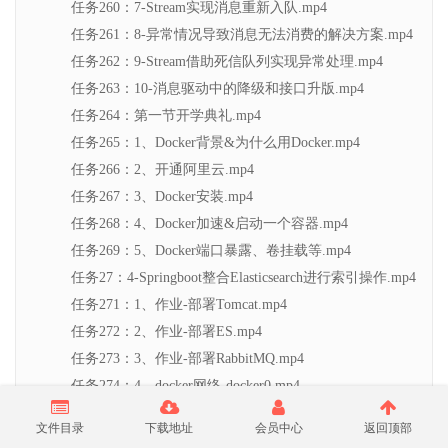
任务260：7-Stream实现消息重新入队.mp4
任务261：8-异常情况导致消息无法消费的解决方案.mp4
任务262：9-Stream借助死信队列实现异常处理.mp4
任务263：10-消息驱动中的降级和接口升版.mp4
任务264：第一节开学典礼.mp4
任务265：1、Docker背景&为什么用Docker.mp4
任务266：2、开通阿里云.mp4
任务267：3、Docker安装.mp4
任务268：4、Docker加速&启动一个容器.mp4
任务269：5、Docker端口暴露、卷挂载等.mp4
任务27：4-Springboot整合Elasticsearch进行索引操作.mp4
任务271：1、作业-部署Tomcat.mp4
任务272：2、作业-部署ES.mp4
任务273：3、作业-部署RabbitMQ.mp4
任务274：4、docker网络-docker0.mp4
任务275：5、主机名的方式访问容器.mp4
文件目录
下载地址
会员中心
返回顶部
任务276：6、–link的缺点.mp4