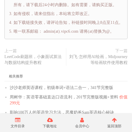
所有，请下载后24小时内删除。如有需要，请购买正版。
如有侵权，请来信指出，本站将立即改正。
如下载链接失效，请评论告知，补链接时间晚上8点至11点。
唯一联系邮箱： admin(at).vipc6.com 请将(at)替换为@。
上一篇
下一篇
LeetCode刷题班，小象面试算法
刘飞·怎样用AI绘画，Midjourney
与数据结构提升教程
等绘画软件使用教程
相关推荐
沙沙老师英语课程，初级单词+语法二合一，341节完整版
周树华：英语零基础直达口语流利，201节完整版视频+资料
价值
299元
影响100万人的英语学习方法，恶魔奶爸Sam英语核心秘诀
帮课Linda老师外贸英语口语，视频教程百度云下载
价值1999元
文件目录
下载地址
会员中心
返回顶部
(内容更新)