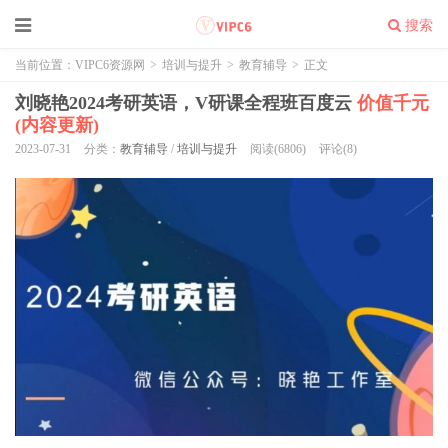
搜索
当前位置：
VIPC6资源网
>
培训与提升
>
教育辅导
>
正文
刘晓艳2024考研英语，V研课全程班百度云
价值千元
(内容更新)
2023-07-31
分类：
教育辅导
/
培训与提升
阅读(6806)
评论(8)