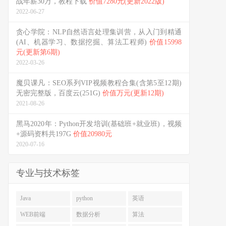
战年薪30万，教程下载
价值7280元(更新2022版)
2022-06-27
贪心学院：NLP自然语言处理集训营，从入门到精通
(AI、机器学习、数据挖掘、算法工程师)
价值15998
元(更新第6期)
2022-03-26
魔贝课凡：SEO系列VIP视频教程合集(含第5至12期)
无密完整版，百度云(251G)
价值万元(更新12期)
2021-08-26
黑马2020年：Python开发培训(基础班+就业班)，视频
+源码资料共197G
价值20980元
2020-07-16
专业与技术标签
Java
python
英语
WEB前端
数据分析
算法