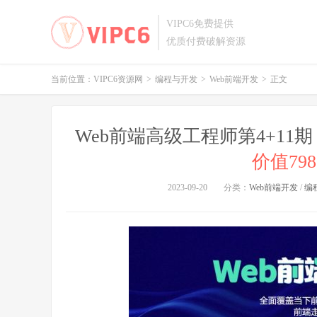
VIPC6免费提供
优质付费破解资源
当前位置：
VIPC6资源网
>
编程与开发
>
Web前端开发
>
正文
Web前端高级工程师第4+11
价值798
2023-09-20
分类：
Web前端开发
/
编