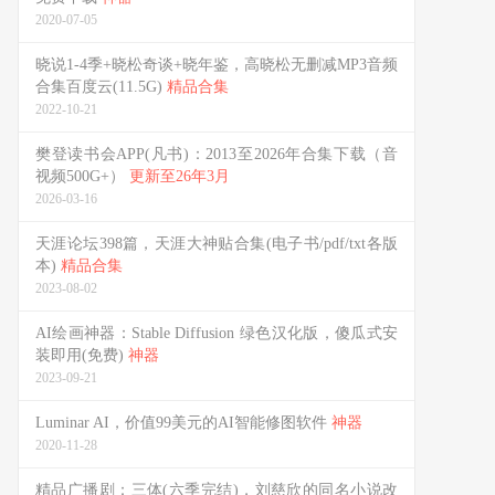
2020-07-05
晓说1-4季+晓松奇谈+晓年鉴，高晓松无删减MP3音频
合集百度云(11.5G)
精品合集
2022-10-21
樊登读书会APP(凡书)：2013至2026年合集下载（音
视频500G+）
更新至26年3月
2026-03-16
天涯论坛398篇，天涯大神贴合集(电子书/pdf/txt各版
本)
精品合集
2023-08-02
AI绘画神器：Stable Diffusion 绿色汉化版，傻瓜式安
装即用(免费)
神器
2023-09-21
Luminar AI，价值99美元的AI智能修图软件
神器
2020-11-28
精品广播剧：三体(六季完结)，刘慈欣的同名小说改