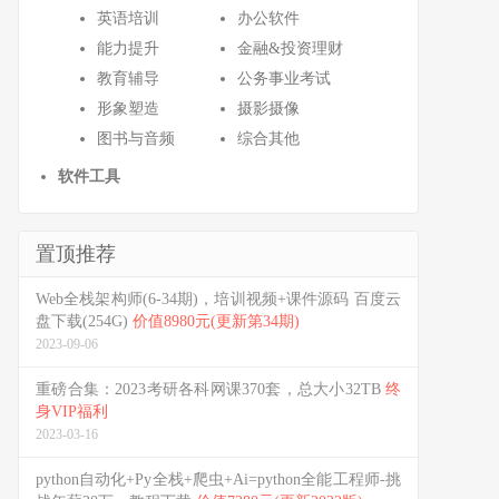
英语培训
办公软件
能力提升
金融&投资理财
教育辅导
公务事业考试
形象塑造
摄影摄像
图书与音频
综合其他
软件工具
置顶推荐
Web全栈架构师(6-34期)，培训视频+课件源码 百度云
盘下载(254G)
价值8980元(更新第34期)
2023-09-06
重磅合集：2023考研各科网课370套，总大小32TB
终
身VIP福利
2023-03-16
python自动化+Py全栈+爬虫+Ai=python全能工程师-挑